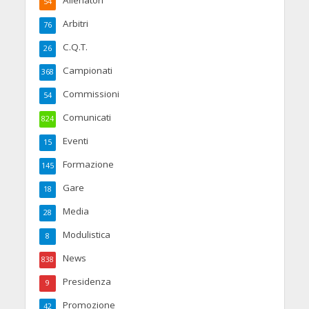
54
Arbitri
76
C.Q.T.
26
Campionati
368
Commissioni
54
Comunicati
824
Eventi
15
Formazione
145
Gare
18
Media
28
Modulistica
8
News
838
Presidenza
9
Promozione
42