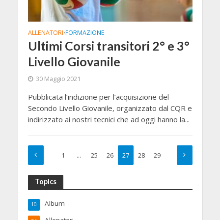
ALLENATORI
FORMAZIONE
•
Ultimi Corsi transitori 2° e 3°
Livello Giovanile
30 Maggio 2021
Pubblicata l’indizione per l’acquisizione del
Secondo Livello Giovanile, organizzato dal CQR e
indirizzato ai nostri tecnici che ad oggi hanno la...
1
…
25
26
27
28
29
Topics
Album
10
Allenatori