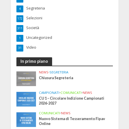
Segreteria
4
Selezioni
172
Società
311
Uncategorized
1
Video
31
In primo piano
NEWS
•
SEGRETERIA
Chiusura Segreteria
CAMPIONATI
•
COMUNICATI
•
NEWS
CU 1 – Circolare Indizione Campionati
2026-2027
COMUNICATI
•
NEWS
Nuovo Sistema di Tesseramento Fipav
Online