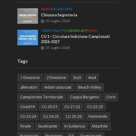
NEWS
•
SEGRETERIA
Chiusura Segreteria
31 Luglio 2026
CAMPIONATI
•
COMUNICATI
•
NEWS
CU 1 – Circolare Indizione Campionati
2026-2027
31 Luglio 2026
Tags
1 Divisione
2 Divisione
3vs3
4vs4
allenatori
Arbitri associati
Beach Volley
Campionato Territoriale
Coppa Bergamo
Corsi
Covid19
CU 20-21
CU 21-22
CU 22-23
CU 23-24
CU 24-25
CU 25-26
Femminile
Finale
Giudicante
In Evidenza
Maschile
Nazionale
Riunione
S3
Segnapunti