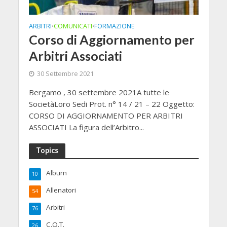
ARBITRI
COMUNICATI
FORMAZIONE
•
•
Corso di Aggiornamento per
Arbitri Associati
30 Settembre 2021
Bergamo , 30 settembre 2021A tutte le
SocietàLoro Sedi Prot. n° 14 / 21 – 22 Oggetto:
CORSO DI AGGIORNAMENTO PER ARBITRI
ASSOCIATI La figura dell’Arbitro...
Topics
Album
10
Allenatori
54
Arbitri
76
C.Q.T.
26