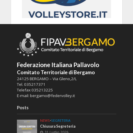
Federazione Italiana Pallavolo
Comitato Territoriale di Bergamo
24125 BERGAMO – Via Gleno,2/L
Tel.
035217371
Telefax
035213225
E-mail:
bergamo@federvolley.it
Posts
NEWS
•
SEGRETERIA
Chiusura Segreteria
31 Luglio 2026