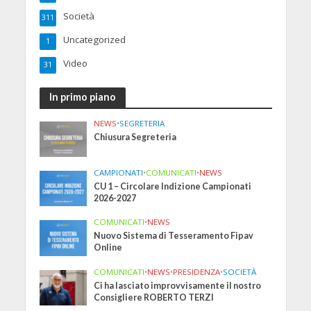
Società
311
Uncategorized
1
Video
31
In primo piano
NEWS
•
SEGRETERIA
Chiusura Segreteria
CAMPIONATI
•
COMUNICATI
•
NEWS
CU 1 – Circolare Indizione Campionati
2026-2027
COMUNICATI
•
NEWS
Nuovo Sistema di Tesseramento Fipav
Online
COMUNICATI
•
NEWS
•
PRESIDENZA
•
SOCIETÀ
Ci ha lasciato improvvisamente il nostro
Consigliere ROBERTO TERZI