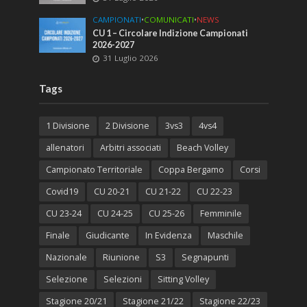
CAMPIONATI
•
COMUNICATI
•
NEWS
CU 1 – Circolare Indizione Campionati
2026-2027
31 Luglio 2026
Tags
1 Divisione
2 Divisione
3vs3
4vs4
allenatori
Arbitri associati
Beach Volley
Campionato Territoriale
Coppa Bergamo
Corsi
Covid19
CU 20-21
CU 21-22
CU 22-23
CU 23-24
CU 24-25
CU 25-26
Femminile
Finale
Giudicante
In Evidenza
Maschile
Nazionale
Riunione
S3
Segnapunti
Selezione
Selezioni
Sitting Volley
Stagione 20/21
Stagione 21/22
Stagione 22/23