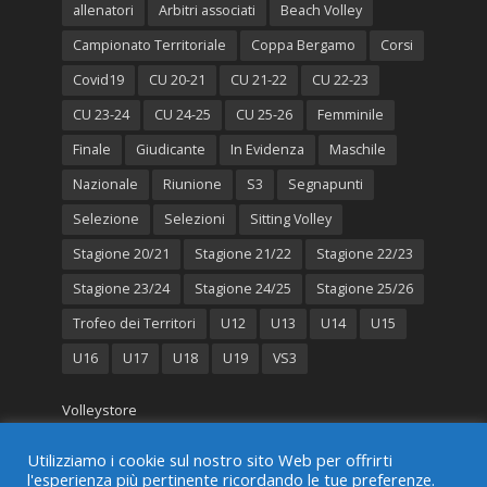
allenatori
Arbitri associati
Beach Volley
Campionato Territoriale
Coppa Bergamo
Corsi
Covid19
CU 20-21
CU 21-22
CU 22-23
CU 23-24
CU 24-25
CU 25-26
Femminile
Finale
Giudicante
In Evidenza
Maschile
Nazionale
Riunione
S3
Segnapunti
Selezione
Selezioni
Sitting Volley
Stagione 20/21
Stagione 21/22
Stagione 22/23
Stagione 23/24
Stagione 24/25
Stagione 25/26
Trofeo dei Territori
U12
U13
U14
U15
U16
U17
U18
U19
VS3
Volleystore
Olimpia Sport
Utilizziamo i cookie sul nostro sito Web per offrirti
l'esperienza più pertinente ricordando le tue preferenze.