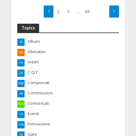
1
2
3
…
63
Topics
Album
10
Allenatori
54
Arbitri
76
C.Q.T.
26
Campionati
368
Commissioni
54
Comunicati
824
Eventi
15
Formazione
145
Gare
18