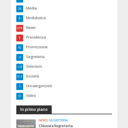
Media
28
Modulistica
8
News
838
Presidenza
9
Promozione
42
Segreteria
4
Selezioni
172
Società
311
Uncategorized
1
Video
31
In primo piano
NEWS
•
SEGRETERIA
Chiusura Segreteria