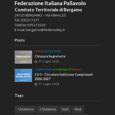
Federazione Italiana Pallavolo
Comitato Territoriale di Bergamo
24125 BERGAMO – Via Gleno,2/L
Tel.
035217371
Telefax
035213225
E-mail:
bergamo@federvolley.it
Posts
NEWS
•
SEGRETERIA
Chiusura Segreteria
31 Luglio 2026
CAMPIONATI
•
COMUNICATI
•
NEWS
CU 1 – Circolare Indizione Campionati
2026-2027
31 Luglio 2026
Tags
1 Divisione
2 Divisione
3vs3
4vs4