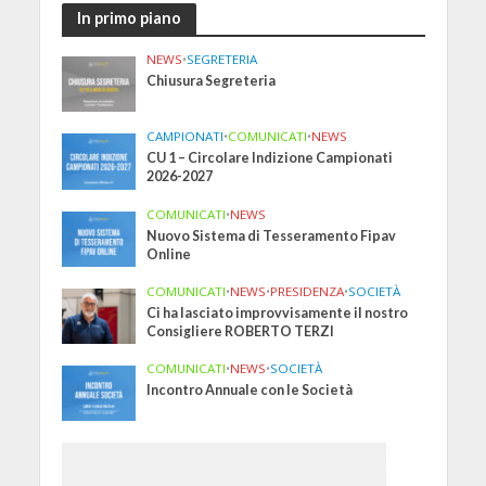
In primo piano
NEWS
•
SEGRETERIA
Chiusura Segreteria
CAMPIONATI
•
COMUNICATI
•
NEWS
CU 1 – Circolare Indizione Campionati
2026-2027
COMUNICATI
•
NEWS
Nuovo Sistema di Tesseramento Fipav
Online
COMUNICATI
•
NEWS
•
PRESIDENZA
•
SOCIETÀ
Ci ha lasciato improvvisamente il nostro
Consigliere ROBERTO TERZI
COMUNICATI
•
NEWS
•
SOCIETÀ
Incontro Annuale con le Società