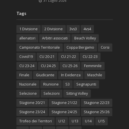
31 Luglio 2026
Tags
1 Divisione
2 Divisione
3vs3
4vs4
allenatori
Arbitri associati
Beach Volley
Campionato Territoriale
Coppa Bergamo
Corsi
Covid19
CU 20-21
CU 21-22
CU 22-23
CU 23-24
CU 24-25
CU 25-26
Femminile
Finale
Giudicante
In Evidenza
Maschile
Nazionale
Riunione
S3
Segnapunti
Selezione
Selezioni
Sitting Volley
Stagione 20/21
Stagione 21/22
Stagione 22/23
Stagione 23/24
Stagione 24/25
Stagione 25/26
Trofeo dei Territori
U12
U13
U14
U15