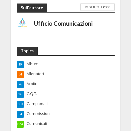
VEDI TUTTI I POST
Sull'autore
Ufficio Comunicazioni
Topics
Album
10
Allenatori
54
Arbitri
76
C.Q.T.
26
Campionati
368
Commissioni
54
Comunicati
824