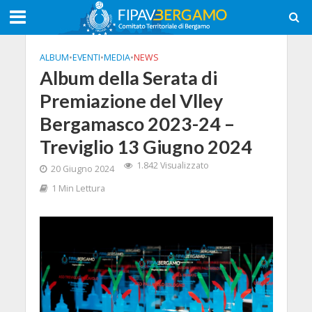
ALBUM
•
EVENTI
•
MEDIA
•
NEWS
Album della Serata di
Premiazione del Vlley
Bergamasco 2023-24 –
Treviglio 13 Giugno 2024
1.842 Visualizzato
20 Giugno 2024
1 Min Lettura