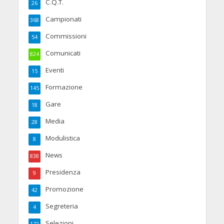
C.Q.T.
26
Campionati
368
Commissioni
54
Comunicati
824
Eventi
15
Formazione
145
Gare
18
Media
28
Modulistica
8
News
838
Presidenza
9
Promozione
42
Segreteria
4
Selezioni