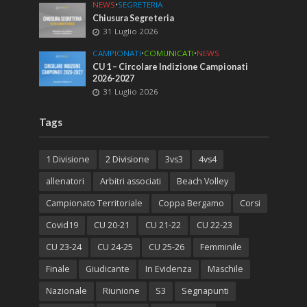
NEWS
•
SEGRETERIA
Chiusura Segreteria
31 Luglio 2026
CAMPIONATI
•
COMUNICATI
•
NEWS
CU 1 – Circolare Indizione Campionati
2026-2027
31 Luglio 2026
Tags
1 Divisione
2 Divisione
3vs3
4vs4
allenatori
Arbitri associati
Beach Volley
Campionato Territoriale
Coppa Bergamo
Corsi
Covid19
CU 20-21
CU 21-22
CU 22-23
CU 23-24
CU 24-25
CU 25-26
Femminile
Finale
Giudicante
In Evidenza
Maschile
Nazionale
Riunione
S3
Segnapunti