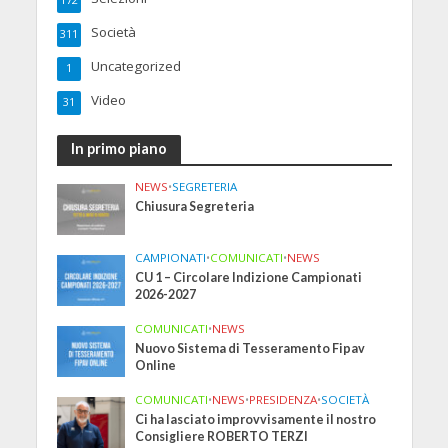
172
Società
311
Uncategorized
1
Video
31
In primo piano
NEWS
•
SEGRETERIA
Chiusura Segreteria
CAMPIONATI
•
COMUNICATI
•
NEWS
CU 1 – Circolare Indizione Campionati
2026-2027
COMUNICATI
•
NEWS
Nuovo Sistema di Tesseramento Fipav
Online
COMUNICATI
•
NEWS
•
PRESIDENZA
•
SOCIETÀ
Ci ha lasciato improvvisamente il nostro
Consigliere ROBERTO TERZI